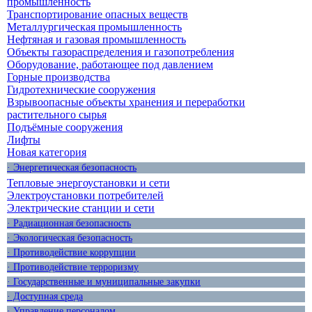
промышленность
Транспортирование опасных веществ
Металлургическая промышленность
Нефтяная и газовая промышленность
Объекты газораспределения и газопотребления
Оборудование, работающее под давлением
Горные производства
Гидротехнические сооружения
Взрывоопасные объекты хранения и переработки
растительного сырья
Подъёмные сооружения
Лифты
Новая категория
· Энергетическая безопасность
Тепловые энергоустановки и сети
Электроустановки потребителей
Электрические станции и сети
· Радиационная безопасность
· Экологическая безопасность
· Противодействие коррупции
· Противодействие терроризму
· Государственные и муниципальные закупки
· Доступная среда
· Управление персоналом