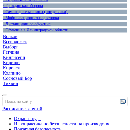
· Гражданская оборона
· Самоходные машины (погрузчики)
· Мобилизационная подготовка
· Дистанционное обучение
· Обучение в Ленинградской области
Волхов
Всеволожск
Выборг
Гатчина
Кингисепп
Кириши
Кировск
Колпино
Сосновый Бор
Тихвин
Расписание занятий
Охрана труда
Игропрактика по безопасности на производстве
Пожарная безопасность