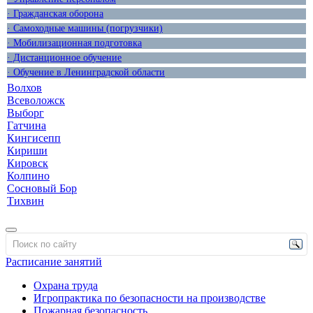
· Гражданская оборона
· Самоходные машины (погрузчики)
· Мобилизационная подготовка
· Дистанционное обучение
· Обучение в Ленинградской области
Волхов
Всеволожск
Выборг
Гатчина
Кингисепп
Кириши
Кировск
Колпино
Сосновый Бор
Тихвин
Расписание занятий
Охрана труда
Игропрактика по безопасности на производстве
Пожарная безопасность