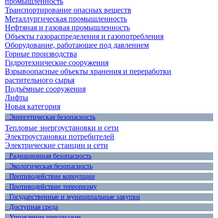
промышленность
Транспортирование опасных веществ
Металлургическая промышленность
Нефтяная и газовая промышленность
Объекты газораспределения и газопотребления
Оборудование, работающее под давлением
Горные производства
Гидротехнические сооружения
Взрывоопасные объекты хранения и переработки
растительного сырья
Подъёмные сооружения
Лифты
Новая категория
· Энергетическая безопасность
Тепловые энергоустановки и сети
Электроустановки потребителей
Электрические станции и сети
· Радиационная безопасность
· Экологическая безопасность
· Противодействие коррупции
· Противодействие терроризму
· Государственные и муниципальные закупки
· Доступная среда
· Управление персоналом