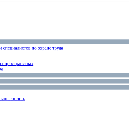
 специалистов по охране труда
ых пространствах
да
мышленность