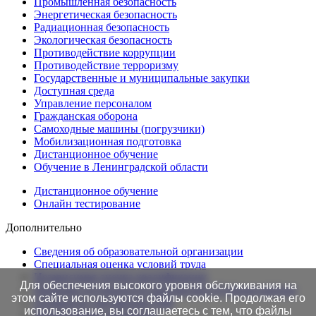
Промышленная безопасность
Энергетическая безопасность
Радиационная безопасность
Экологическая безопасность
Противодействие коррупции
Противодействие терроризму
Государственные и муниципальные закупки
Доступная среда
Управление персоналом
Гражданская оборона
Самоходные машины (погрузчики)
Мобилизационная подготовка
Дистанционное обучение
Обучение в Ленинградской области
Дистанционное обучение
Онлайн тестирование
Дополнительно
Сведения об образовательной организации
Cпециальная оценка условий труда
Независимая оценка квалификации
Для обеспечения высокого уровня обслуживания на
Проверка подлинности протоколов в Едином портале
этом сайте используются файлы cookie. Продолжая его
Готовность документов ТАК
использование, вы соглашаетесь с тем, что файлы
Нормативные документы