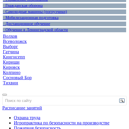
· Гражданская оборона
· Самоходные машины (погрузчики)
· Мобилизационная подготовка
· Дистанционное обучение
· Обучение в Ленинградской области
Волхов
Всеволожск
Выборг
Гатчина
Кингисепп
Кириши
Кировск
Колпино
Сосновый Бор
Тихвин
Расписание занятий
Охрана труда
Игропрактика по безопасности на производстве
Пожарная безопасность