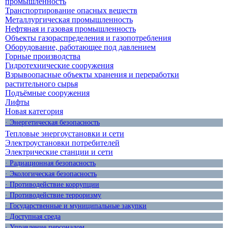
промышленность
Транспортирование опасных веществ
Металлургическая промышленность
Нефтяная и газовая промышленность
Объекты газораспределения и газопотребления
Оборудование, работающее под давлением
Горные производства
Гидротехнические сооружения
Взрывоопасные объекты хранения и переработки
растительного сырья
Подъёмные сооружения
Лифты
Новая категория
· Энергетическая безопасность
Тепловые энергоустановки и сети
Электроустановки потребителей
Электрические станции и сети
· Радиационная безопасность
· Экологическая безопасность
· Противодействие коррупции
· Противодействие терроризму
· Государственные и муниципальные закупки
· Доступная среда
· Управление персоналом