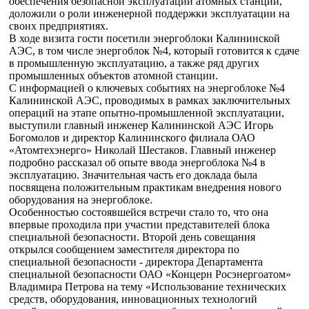
обеспечения безопасной эксплуатации атомных станций,
доложили о роли инженерной поддержки эксплуатации на
своих предприятиях.
В ходе визита гости посетили энергоблоки Калининской
АЭС, в том числе энергоблок №4, который готовится к сдаче
в промышленную эксплуатацию, а также ряд других
промышленных объектов атомной станции.
С информацией о ключевых событиях на энергоблоке №4
Калининской АЭС, проводимых в рамках заключительных
операций на этапе опытно-промышленной эксплуатации,
выступили главный инженер Калининской АЭС Игорь
Богомолов и директор Калининского филиала ОАО
«Атомтехэнерго» Николай Шестаков. Главный инженер
подробно рассказал об опыте ввода энергоблока №4 в
эксплуатацию. Значительная часть его доклада была
посвящена положительным практикам внедрения нового
оборудования на энергоблоке.
Особенностью состоявшейся встречи стало то, что она
впервые проходила при участии представителей блока
специальной безопасности. Второй день совещания
открылся сообщением заместителя директора по
специальной безопасности - директора Департамента
специальной безопасности ОАО «Концерн Росэнергоатом»
Владимира Петрова на тему «Использование технических
средств, оборудования, инновационных технологий