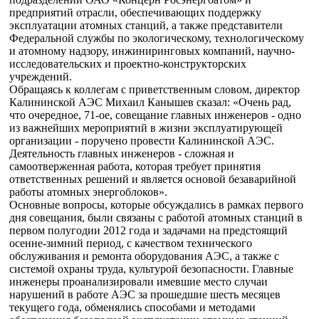
предприятий отрасли, обеспечивающих поддержку
эксплуатации атомных станций, а также представители
Федеральной службы по экологическому, технологическому
и атомному надзору, инжиниринговых компаний, научно-
исследовательских и проектно-конструкторских
учреждений.
Обращаясь к коллегам с приветственным словом, директор
Калининской АЭС Михаил Канышев сказал: «Очень рад,
что очередное, 71-ое, совещание главных инженеров - одно
из важнейших мероприятий в жизни эксплуатирующей
организации - поручено провести Калининской АЭС.
Деятельность главных инженеров - сложная и
самоотверженная работа, которая требует принятия
ответственных решений и является основой безаварийной
работы атомных энергоблоков».
Основные вопросы, которые обсуждались в рамках первого
дня совещания, были связаны с работой атомных станций в
первом полугодии 2012 года и задачами на предстоящий
осенне-зимний период, с качеством технического
обслуживания и ремонта оборудования АЭС, а также с
системой охраны труда, культурой безопасности. Главные
инженеры проанализировали имевшие место случаи
нарушений в работе АЭС за прошедшие шесть месяцев
текущего года, обменялись способами и методами