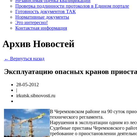
Независимая оценка квалификации
Проверка подлинности протоколов в Едином портале
Готовность документов ТАК
Нормативные документы
Это интересно!
Контактная информация
Архив Новостей
← Вернуться назад
Эксплуатацию опасных кранов приоста
28-05-2012
|
irkutsk.sibnovosti.ru
В Черемховском районе на 90 суток прио
технического регламента.
Нарушения в эксплуатации одним из лес
Судебные приставы Черемховского райот
требование о приостановлении деятельн