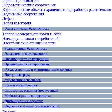
Горные производства
Гидротехнические сооружения
Взрывоопасные объекты хранения и переработки растительног
Подъёмные сооружения
Лифты
Новая категория
· Энергетическая безопасность
Тепловые энергоустановки и сети
Электроустановки потребителей
Электрические станции и сети
· Радиационная безопасность
· Экологическая безопасность
· Противодействие коррупции
· Противодействие терроризму
· Государственные и муниципальные закупки
· Доступная среда
· Управление персоналом
· Гражданская оборона
· Самоходные машины (погрузчики)
· Мобилизационная подготовка
· Дистанционное обучение
· Обучение в Ленинградской области
Волхов