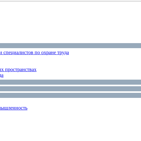
 специалистов по охране труда
ых пространствах
да
мышленность