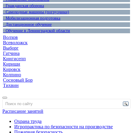
· Гражданская оборона
· Самоходные машины (погрузчики)
· Мобилизационная подготовка
· Дистанционное обучение
· Обучение в Ленинградской области
Волхов
Всеволожск
Выборг
Гатчина
Кингисепп
Кириши
Кировск
Колпино
Сосновый Бор
Тихвин
Расписание занятий
Охрана труда
Игропрактика по безопасности на производстве
Пожарная безопасность