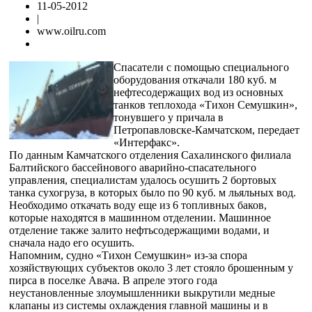
11-05-2012
|
www.oilru.com
Спасатели с помощью специального
оборудования откачали 180 куб. м
нефтесодержащих вод из основных
танков теплохода «Тихон Семушкин»,
тонувшего у причала в
Петропавловске-Камчатском, передает
«Интерфакс».
По данным Камчатского отделения Сахалинского филиала
Балтийского бассейнового аварийно-спасательного
управления, специалистам удалось осушить 2 бортовых
танка сухогруза, в которых было по 90 куб. м льяльных вод.
Необходимо откачать воду еще из 6 топливных баков,
которые находятся в машинном отделении. Машинное
отделение также залито нефтьсодержащими водами, и
сначала надо его осушить.
Напомним, судно «Тихон Семушкин» из-за спора
хозяйствующих субъектов около 3 лет стояло брошенным у
пирса в поселке Авача. В апреле этого года
неустановленные злоумышленники выкрутили медные
клапаны из системы охлаждения главной машины и в