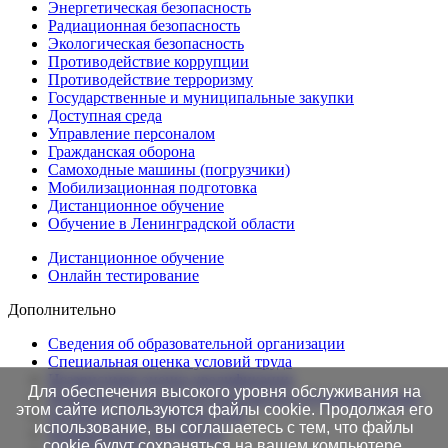
Энергетическая безопасность
Радиационная безопасность
Экологическая безопасность
Противодействие коррупции
Противодействие терроризму
Государственные и муниципальные закупки
Доступная среда
Управление персоналом
Гражданская оборона
Самоходные машины (погрузчики)
Мобилизационная подготовка
Дистанционное обучение
Обучение в Ленинградской области
Дистанционное обучение
Онлайн тестирование
Дополнительно
Сведения об образовательной организации
Cпециальная оценка условий труда
Независимая оценка квалификации
Для обеспечения высокого уровня обслуживания на
Проверка подлинности протоколов в Едином портале
этом сайте используются файлы cookie. Продолжая его
Готовность документов ТАК
использование, вы соглашаетесь с тем, что файлы
Нормативные документы
cookie будут сохраняться на вашем компьютере.