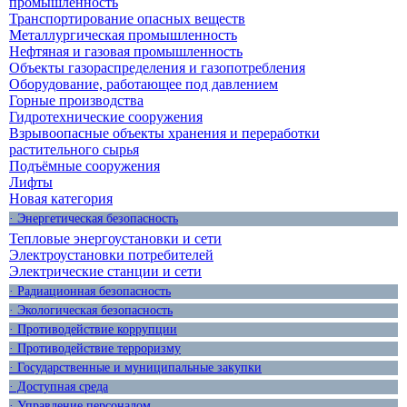
промышленность
Транспортирование опасных веществ
Металлургическая промышленность
Нефтяная и газовая промышленность
Объекты газораспределения и газопотребления
Оборудование, работающее под давлением
Горные производства
Гидротехнические сооружения
Взрывоопасные объекты хранения и переработки
растительного сырья
Подъёмные сооружения
Лифты
Новая категория
· Энергетическая безопасность
Тепловые энергоустановки и сети
Электроустановки потребителей
Электрические станции и сети
· Радиационная безопасность
· Экологическая безопасность
· Противодействие коррупции
· Противодействие терроризму
· Государственные и муниципальные закупки
· Доступная среда
· Управление персоналом