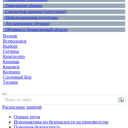
· Гражданская оборона
· Самоходные машины (погрузчики)
· Мобилизационная подготовка
· Дистанционное обучение
· Обучение в Ленинградской области
Волхов
Всеволожск
Выборг
Гатчина
Кингисепп
Кириши
Кировск
Колпино
Сосновый Бор
Тихвин
Расписание занятий
Охрана труда
Игропрактика по безопасности на производстве
Пожарная безопасность