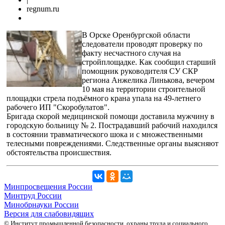
regnum.ru
В Орске Оренбургской области
следователи проводят проверку по
факту несчастного случая на
стройплощадке. Как сообщил старший
помощник руководителя СУ СКР
региона Анжелика Линькова, вечером
10 мая на территории строительной
площадки стрела подъёмного крана упала на 49-летнего
рабочего ИП "Скоробулатов".
Бригада скорой медицинской помощи доставила мужчину в
городскую больницу № 2. Пострадавший рабочий находился
в состоянии травматического шока и с множественными
телесными повреждениями. Следственные органы выясняют
обстоятельства происшествия.
Минпросвещения России
Минтруд России
Минобрнауки России
Версия для слабовидящих
© Институт промышленной безопасности, охраны труда и социального