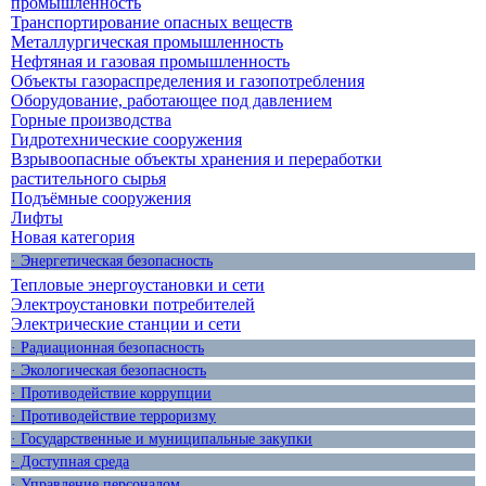
промышленность
Транспортирование опасных веществ
Металлургическая промышленность
Нефтяная и газовая промышленность
Объекты газораспределения и газопотребления
Оборудование, работающее под давлением
Горные производства
Гидротехнические сооружения
Взрывоопасные объекты хранения и переработки
растительного сырья
Подъёмные сооружения
Лифты
Новая категория
· Энергетическая безопасность
Тепловые энергоустановки и сети
Электроустановки потребителей
Электрические станции и сети
· Радиационная безопасность
· Экологическая безопасность
· Противодействие коррупции
· Противодействие терроризму
· Государственные и муниципальные закупки
· Доступная среда
· Управление персоналом