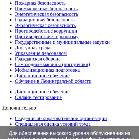
Пожарная безопасность
Промышленная безопасность
Энергетическая безопасность
Радиационная безопасность
Экологическая безопасность
Противодействие коррупции
Противодействие терроризму
Государственные и муниципальные закупки
Доступная среда
Управление персоналом
Гражданская оборона
Самоходные машины (погрузчики)
Мобилизационная подготовка
Дистанционное обучение
Обучение в Ленинградской области
Дистанционное обучение
Онлайн тестирование
Дополнительно
Сведения об образовательной организации
Cпециальная оценка условий труда
Независимая оценка квалификации
Для обеспечения высокого уровня обслуживания на
Проверка подлинности протоколов в Едином портале
этом сайте используются файлы cookie. Продолжая его