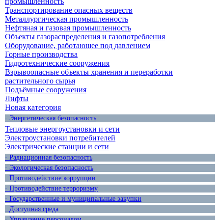
промышленность
Транспортирование опасных веществ
Металлургическая промышленность
Нефтяная и газовая промышленность
Объекты газораспределения и газопотребления
Оборудование, работающее под давлением
Горные производства
Гидротехнические сооружения
Взрывоопасные объекты хранения и переработки
растительного сырья
Подъёмные сооружения
Лифты
Новая категория
· Энергетическая безопасность
Тепловые энергоустановки и сети
Электроустановки потребителей
Электрические станции и сети
· Радиационная безопасность
· Экологическая безопасность
· Противодействие коррупции
· Противодействие терроризму
· Государственные и муниципальные закупки
· Доступная среда
· Управление персоналом