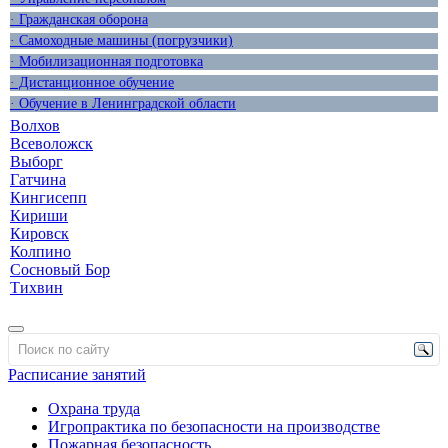
· Гражданская оборона
· Самоходные машины (погрузчики)
· Мобилизационная подготовка
· Дистанционное обучение
· Обучение в Ленинградской области
Волхов
Всеволожск
Выборг
Гатчина
Кингисепп
Кириши
Кировск
Колпино
Сосновый Бор
Тихвин
Расписание занятий
Охрана труда
Игропрактика по безопасности на производстве
Пожарная безопасность