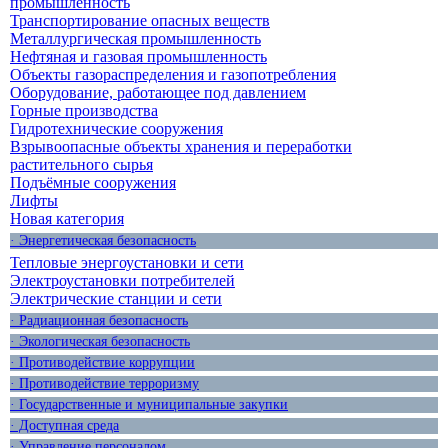
промышленность
Транспортирование опасных веществ
Металлургическая промышленность
Нефтяная и газовая промышленность
Объекты газораспределения и газопотребления
Оборудование, работающее под давлением
Горные производства
Гидротехнические сооружения
Взрывоопасные объекты хранения и переработки
растительного сырья
Подъёмные сооружения
Лифты
Новая категория
· Энергетическая безопасность
Тепловые энергоустановки и сети
Электроустановки потребителей
Электрические станции и сети
· Радиационная безопасность
· Экологическая безопасность
· Противодействие коррупции
· Противодействие терроризму
· Государственные и муниципальные закупки
· Доступная среда
· Управление персоналом