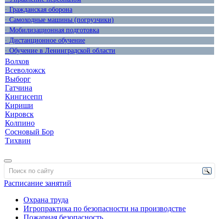
· Гражданская оборона
· Самоходные машины (погрузчики)
· Мобилизационная подготовка
· Дистанционное обучение
· Обучение в Ленинградской области
Волхов
Всеволожск
Выборг
Гатчина
Кингисепп
Кириши
Кировск
Колпино
Сосновый Бор
Тихвин
Расписание занятий
Охрана труда
Игропрактика по безопасности на производстве
Пожарная безопасность