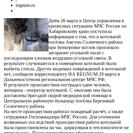
regnum.ru
Днём 28 марта в Центр управления в
кризисных ситуациях МЧС России по
Хабаровскому краю поступила
информация о том, что в котельной
посёлка Амгунь Солнечного района
при бункеровке котлов произошло
загорание угольной пыли с
последующим хлопком воздушно-угольной смеси. В
результате случившегося в помещении котельной были
выбиты стекла. Других видимых повреждений в котельной
нет, сообщили корреспонденту ИА REGNUM 29 марта в
Дальневосточном региональном центре МЧС РФ.
В результате происшествия пострадал один человек,
женщина - оператор котельной. С ожогами она была
доставлена бригадой скорой медицинской помощи в
Центральную районную больницу посёлка Березовый
Солнечного района.
На месте происшествия работал пожарный расчёт, а также
сотрудники Госпожнадзора МЧС России. Для уточнения
возможных последствий происшествия работа котельной
была приостановлена на час, циркуляция в теплоносителе не
прерывалась. После проведённого обследования