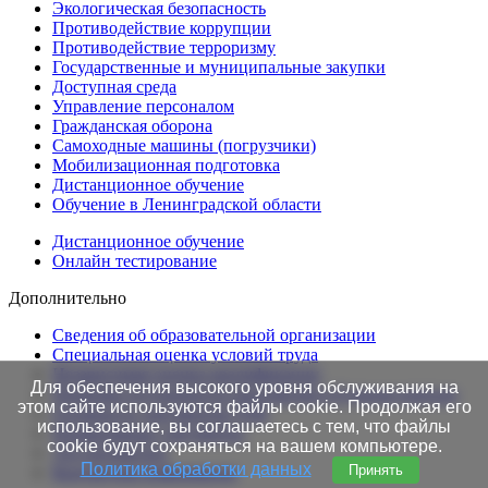
Экологическая безопасность
Противодействие коррупции
Противодействие терроризму
Государственные и муниципальные закупки
Доступная среда
Управление персоналом
Гражданская оборона
Самоходные машины (погрузчики)
Мобилизационная подготовка
Дистанционное обучение
Обучение в Ленинградской области
Дистанционное обучение
Онлайн тестирование
Дополнительно
Сведения об образовательной организации
Cпециальная оценка условий труда
Независимая оценка квалификации
Для обеспечения высокого уровня обслуживания на
Проверка подлинности протоколов в Едином портале
этом сайте используются файлы cookie. Продолжая его
Готовность документов ТАК
использование, вы соглашаетесь с тем, что файлы
Нормативные документы
cookie будут сохраняться на вашем компьютере.
Это интересно!
Политика обработки данных
Принять
Контактная информация