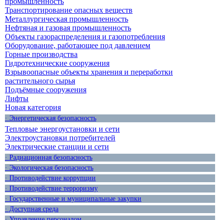
промышленность
Транспортирование опасных веществ
Металлургическая промышленность
Нефтяная и газовая промышленность
Объекты газораспределения и газопотребления
Оборудование, работающее под давлением
Горные производства
Гидротехнические сооружения
Взрывоопасные объекты хранения и переработки
растительного сырья
Подъёмные сооружения
Лифты
Новая категория
· Энергетическая безопасность
Тепловые энергоустановки и сети
Электроустановки потребителей
Электрические станции и сети
· Радиационная безопасность
· Экологическая безопасность
· Противодействие коррупции
· Противодействие терроризму
· Государственные и муниципальные закупки
· Доступная среда
· Управление персоналом