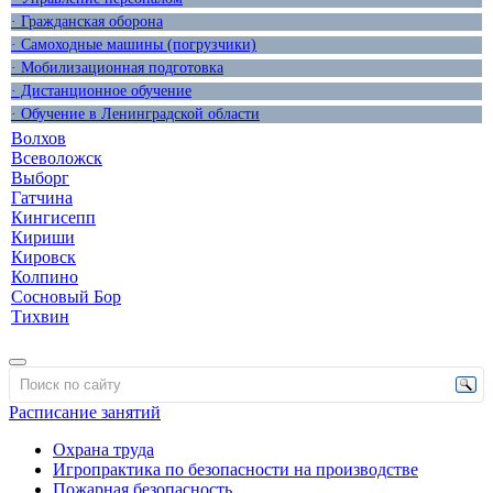
· Гражданская оборона
· Самоходные машины (погрузчики)
· Мобилизационная подготовка
· Дистанционное обучение
· Обучение в Ленинградской области
Волхов
Всеволожск
Выборг
Гатчина
Кингисепп
Кириши
Кировск
Колпино
Сосновый Бор
Тихвин
Расписание занятий
Охрана труда
Игропрактика по безопасности на производстве
Пожарная безопасность