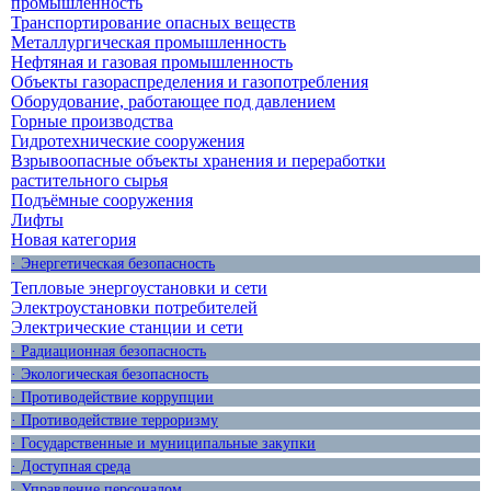
промышленность
Транспортирование опасных веществ
Металлургическая промышленность
Нефтяная и газовая промышленность
Объекты газораспределения и газопотребления
Оборудование, работающее под давлением
Горные производства
Гидротехнические сооружения
Взрывоопасные объекты хранения и переработки
растительного сырья
Подъёмные сооружения
Лифты
Новая категория
· Энергетическая безопасность
Тепловые энергоустановки и сети
Электроустановки потребителей
Электрические станции и сети
· Радиационная безопасность
· Экологическая безопасность
· Противодействие коррупции
· Противодействие терроризму
· Государственные и муниципальные закупки
· Доступная среда
· Управление персоналом