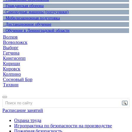
· Гражданская оборона
· Самоходные машины (погрузчики)
· Мобилизационная подготовка
· Дистанционное обучение
· Обучение в Ленинградской области
Волхов
Всеволожск
Выборг
Гатчина
Кингисепп
Кириши
Кировск
Колпино
Сосновый Бор
Тихвин
Расписание занятий
Охрана труда
Игропрактика по безопасности на производстве
Пожарная безопасность