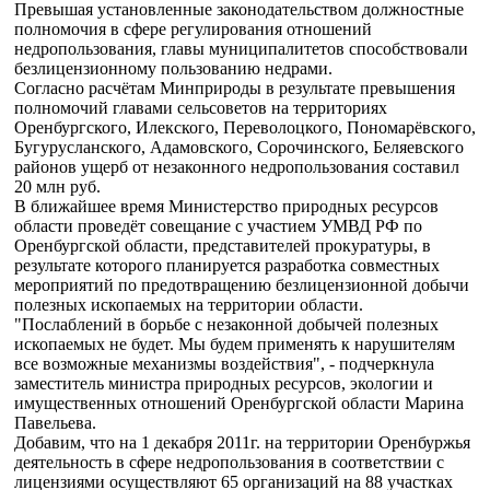
Превышая установленные законодательством должностные
полномочия в сфере регулирования отношений
недропользования, главы муниципалитетов способствовали
безлицензионному пользованию недрами.
Согласно расчётам Минприроды в результате превышения
полномочий главами сельсоветов на территориях
Оренбургского, Илекского, Переволоцкого, Пономарёвского,
Бугурусланского, Адамовского, Сорочинского, Беляевского
районов ущерб от незаконного недропользования составил
20 млн руб.
В ближайшее время Министерство природных ресурсов
области проведёт совещание с участием УМВД РФ по
Оренбургской области, представителей прокуратуры, в
результате которого планируется разработка совместных
мероприятий по предотвращению безлицензионной добычи
полезных ископаемых на территории области.
"Послаблений в борьбе с незаконной добычей полезных
ископаемых не будет. Мы будем применять к нарушителям
все возможные механизмы воздействия", - подчеркнула
заместитель министра природных ресурсов, экологии и
имущественных отношений Оренбургской области Марина
Павельева.
Добавим, что на 1 декабря 2011г. на территории Оренбуржья
деятельность в сфере недропользования в соответствии с
лицензиями осуществляют 65 организаций на 88 участках