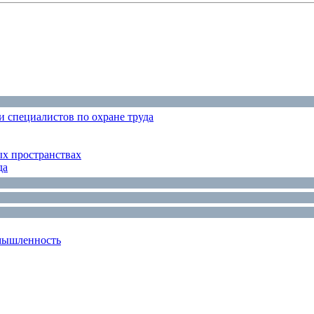
 специалистов по охране труда
ых пространствах
да
мышленность