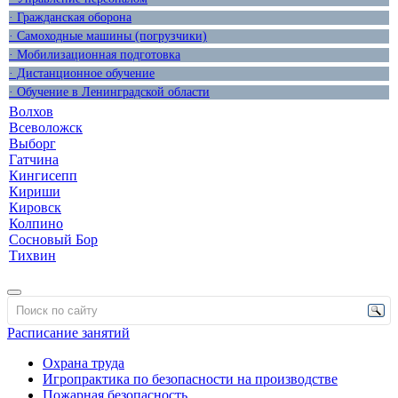
· Гражданская оборона
· Самоходные машины (погрузчики)
· Мобилизационная подготовка
· Дистанционное обучение
· Обучение в Ленинградской области
Волхов
Всеволожск
Выборг
Гатчина
Кингисепп
Кириши
Кировск
Колпино
Сосновый Бор
Тихвин
Расписание занятий
Охрана труда
Игропрактика по безопасности на производстве
Пожарная безопасность