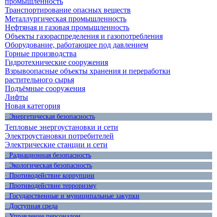
промышленность
Транспортирование опасных веществ
Металлургическая промышленность
Нефтяная и газовая промышленность
Объекты газораспределения и газопотребления
Оборудование, работающее под давлением
Горные производства
Гидротехнические сооружения
Взрывоопасные объекты хранения и переработки
растительного сырья
Подъёмные сооружения
Лифты
Новая категория
· Энергетическая безопасность
Тепловые энергоустановки и сети
Электроустановки потребителей
Электрические станции и сети
· Радиационная безопасность
· Экологическая безопасность
· Противодействие коррупции
· Противодействие терроризму
· Государственные и муниципальные закупки
· Доступная среда
· Управление персоналом