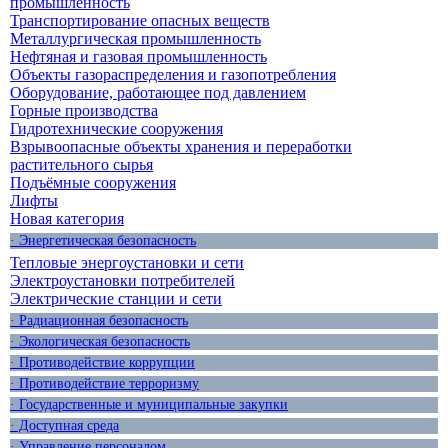
промышленность
Транспортирование опасных веществ
Металлургическая промышленность
Нефтяная и газовая промышленность
Объекты газораспределения и газопотребления
Оборудование, работающее под давлением
Горные производства
Гидротехнические сооружения
Взрывоопасные объекты хранения и переработки
растительного сырья
Подъёмные сооружения
Лифты
Новая категория
· Энергетическая безопасность
Тепловые энергоустановки и сети
Электроустановки потребителей
Электрические станции и сети
· Радиационная безопасность
· Экологическая безопасность
· Противодействие коррупции
· Противодействие терроризму
· Государственные и муниципальные закупки
· Доступная среда
· Управление персоналом