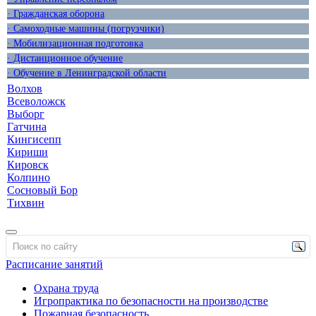
· Гражданская оборона
· Самоходные машины (погрузчики)
· Мобилизационная подготовка
· Дистанционное обучение
· Обучение в Ленинградской области
Волхов
Всеволожск
Выборг
Гатчина
Кингисепп
Кириши
Кировск
Колпино
Сосновый Бор
Тихвин
Расписание занятий
Охрана труда
Игропрактика по безопасности на производстве
Пожарная безопасность