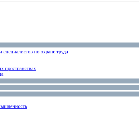
 специалистов по охране труда
ых пространствах
да
мышленность