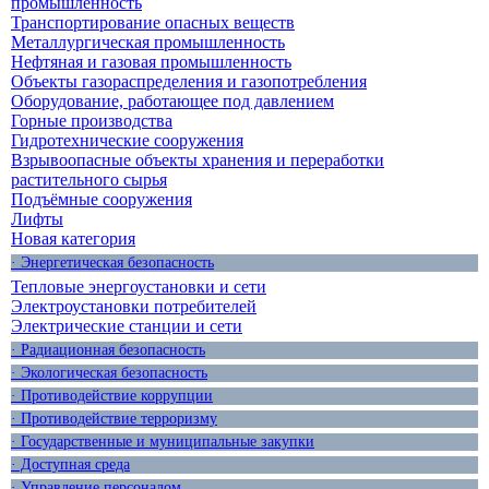
промышленность
Транспортирование опасных веществ
Металлургическая промышленность
Нефтяная и газовая промышленность
Объекты газораспределения и газопотребления
Оборудование, работающее под давлением
Горные производства
Гидротехнические сооружения
Взрывоопасные объекты хранения и переработки
растительного сырья
Подъёмные сооружения
Лифты
Новая категория
· Энергетическая безопасность
Тепловые энергоустановки и сети
Электроустановки потребителей
Электрические станции и сети
· Радиационная безопасность
· Экологическая безопасность
· Противодействие коррупции
· Противодействие терроризму
· Государственные и муниципальные закупки
· Доступная среда
· Управление персоналом