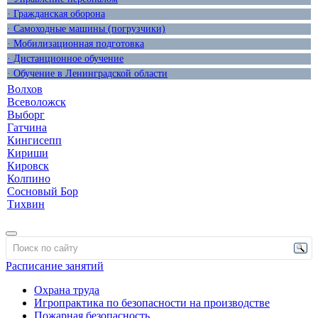
· Гражданская оборона
· Самоходные машины (погрузчики)
· Мобилизационная подготовка
· Дистанционное обучение
· Обучение в Ленинградской области
Волхов
Всеволожск
Выборг
Гатчина
Кингисепп
Кириши
Кировск
Колпино
Сосновый Бор
Тихвин
Расписание занятий
Охрана труда
Игропрактика по безопасности на производстве
Пожарная безопасность