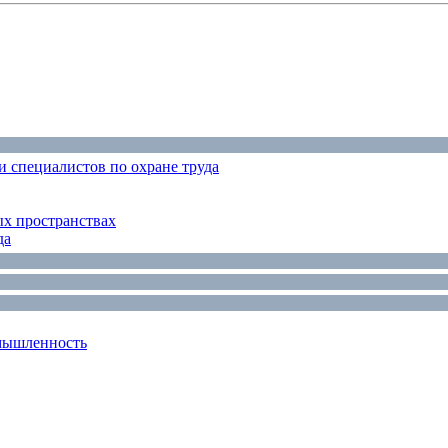
 специалистов по охране труда
ых пространствах
да
мышленность