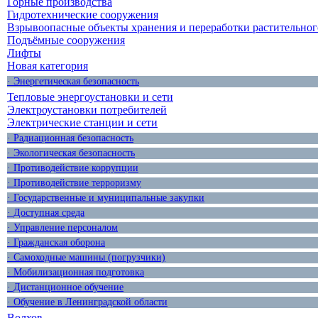
Горные производства
Гидротехнические сооружения
Взрывоопасные объекты хранения и переработки растительног
Подъёмные сооружения
Лифты
Новая категория
· Энергетическая безопасность
Тепловые энергоустановки и сети
Электроустановки потребителей
Электрические станции и сети
· Радиационная безопасность
· Экологическая безопасность
· Противодействие коррупции
· Противодействие терроризму
· Государственные и муниципальные закупки
· Доступная среда
· Управление персоналом
· Гражданская оборона
· Самоходные машины (погрузчики)
· Мобилизационная подготовка
· Дистанционное обучение
· Обучение в Ленинградской области
Волхов