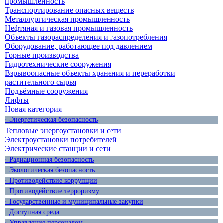
промышленность
Транспортирование опасных веществ
Металлургическая промышленность
Нефтяная и газовая промышленность
Объекты газораспределения и газопотребления
Оборудование, работающее под давлением
Горные производства
Гидротехнические сооружения
Взрывоопасные объекты хранения и переработки
растительного сырья
Подъёмные сооружения
Лифты
Новая категория
· Энергетическая безопасность
Тепловые энергоустановки и сети
Электроустановки потребителей
Электрические станции и сети
· Радиационная безопасность
· Экологическая безопасность
· Противодействие коррупции
· Противодействие терроризму
· Государственные и муниципальные закупки
· Доступная среда
· Управление персоналом