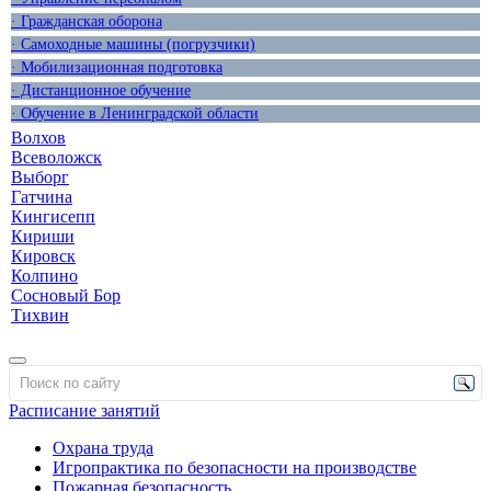
· Гражданская оборона
· Самоходные машины (погрузчики)
· Мобилизационная подготовка
· Дистанционное обучение
· Обучение в Ленинградской области
Волхов
Всеволожск
Выборг
Гатчина
Кингисепп
Кириши
Кировск
Колпино
Сосновый Бор
Тихвин
Расписание занятий
Охрана труда
Игропрактика по безопасности на производстве
Пожарная безопасность