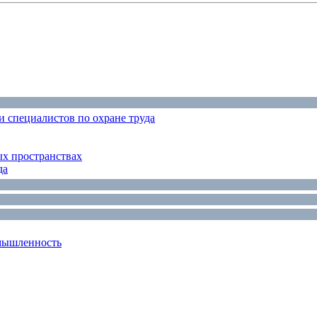
 специалистов по охране труда
ых пространствах
да
мышленность