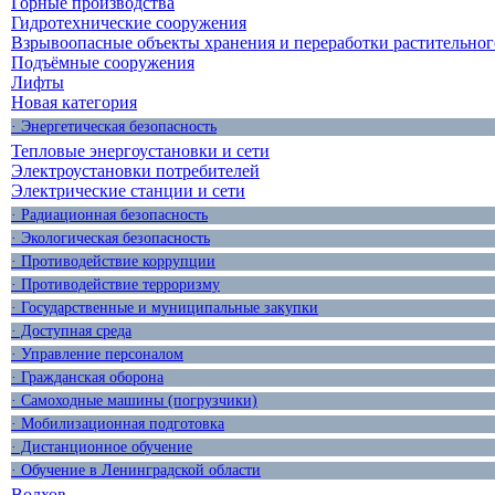
Горные производства
Гидротехнические сооружения
Взрывоопасные объекты хранения и переработки растительног
Подъёмные сооружения
Лифты
Новая категория
· Энергетическая безопасность
Тепловые энергоустановки и сети
Электроустановки потребителей
Электрические станции и сети
· Радиационная безопасность
· Экологическая безопасность
· Противодействие коррупции
· Противодействие терроризму
· Государственные и муниципальные закупки
· Доступная среда
· Управление персоналом
· Гражданская оборона
· Самоходные машины (погрузчики)
· Мобилизационная подготовка
· Дистанционное обучение
· Обучение в Ленинградской области
Волхов