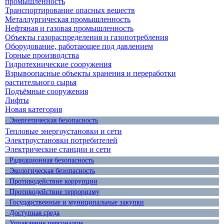
промышленность
Транспортирование опасных веществ
Металлургическая промышленность
Нефтяная и газовая промышленность
Объекты газораспределения и газопотребления
Оборудование, работающее под давлением
Горные производства
Гидротехнические сооружения
Взрывоопасные объекты хранения и переработки
растительного сырья
Подъёмные сооружения
Лифты
Новая категория
· Энергетическая безопасность
Тепловые энергоустановки и сети
Электроустановки потребителей
Электрические станции и сети
· Радиационная безопасность
· Экологическая безопасность
· Противодействие коррупции
· Противодействие терроризму
· Государственные и муниципальные закупки
· Доступная среда
· Управление персоналом