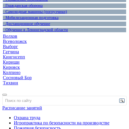
· Гражданская оборона
· Самоходные машины (погрузчики)
· Мобилизационная подготовка
· Дистанционное обучение
· Обучение в Ленинградской области
Волхов
Всеволожск
Выборг
Гатчина
Кингисепп
Кириши
Кировск
Колпино
Сосновый Бор
Тихвин
Расписание занятий
Охрана труда
Игропрактика по безопасности на производстве
Пожарная безопасность