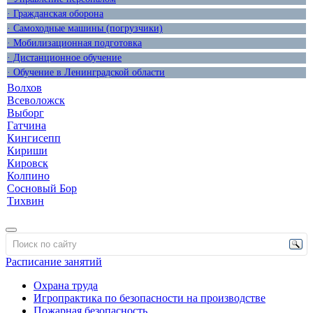
· Гражданская оборона
· Самоходные машины (погрузчики)
· Мобилизационная подготовка
· Дистанционное обучение
· Обучение в Ленинградской области
Волхов
Всеволожск
Выборг
Гатчина
Кингисепп
Кириши
Кировск
Колпино
Сосновый Бор
Тихвин
Расписание занятий
Охрана труда
Игропрактика по безопасности на производстве
Пожарная безопасность