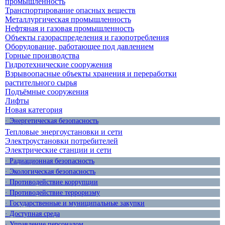
промышленность
Транспортирование опасных веществ
Металлургическая промышленность
Нефтяная и газовая промышленность
Объекты газораспределения и газопотребления
Оборудование, работающее под давлением
Горные производства
Гидротехнические сооружения
Взрывоопасные объекты хранения и переработки
растительного сырья
Подъёмные сооружения
Лифты
Новая категория
· Энергетическая безопасность
Тепловые энергоустановки и сети
Электроустановки потребителей
Электрические станции и сети
· Радиационная безопасность
· Экологическая безопасность
· Противодействие коррупции
· Противодействие терроризму
· Государственные и муниципальные закупки
· Доступная среда
· Управление персоналом