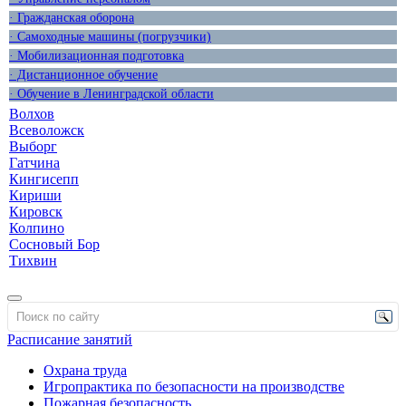
· Гражданская оборона
· Самоходные машины (погрузчики)
· Мобилизационная подготовка
· Дистанционное обучение
· Обучение в Ленинградской области
Волхов
Всеволожск
Выборг
Гатчина
Кингисепп
Кириши
Кировск
Колпино
Сосновый Бор
Тихвин
Расписание занятий
Охрана труда
Игропрактика по безопасности на производстве
Пожарная безопасность