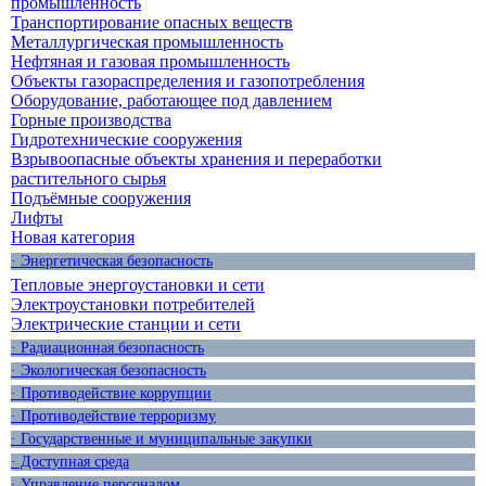
промышленность
Транспортирование опасных веществ
Металлургическая промышленность
Нефтяная и газовая промышленность
Объекты газораспределения и газопотребления
Оборудование, работающее под давлением
Горные производства
Гидротехнические сооружения
Взрывоопасные объекты хранения и переработки
растительного сырья
Подъёмные сооружения
Лифты
Новая категория
· Энергетическая безопасность
Тепловые энергоустановки и сети
Электроустановки потребителей
Электрические станции и сети
· Радиационная безопасность
· Экологическая безопасность
· Противодействие коррупции
· Противодействие терроризму
· Государственные и муниципальные закупки
· Доступная среда
· Управление персоналом