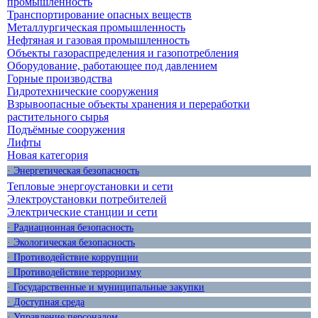
промышленность
Транспортирование опасных веществ
Металлургическая промышленность
Нефтяная и газовая промышленность
Объекты газораспределения и газопотребления
Оборудование, работающее под давлением
Горные производства
Гидротехнические сооружения
Взрывоопасные объекты хранения и переработки
растительного сырья
Подъёмные сооружения
Лифты
Новая категория
· Энергетическая безопасность
Тепловые энергоустановки и сети
Электроустановки потребителей
Электрические станции и сети
· Радиационная безопасность
· Экологическая безопасность
· Противодействие коррупции
· Противодействие терроризму
· Государственные и муниципальные закупки
· Доступная среда
· Управление персоналом