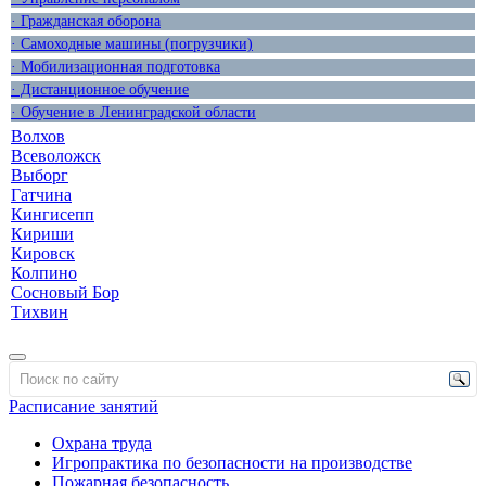
· Гражданская оборона
· Самоходные машины (погрузчики)
· Мобилизационная подготовка
· Дистанционное обучение
· Обучение в Ленинградской области
Волхов
Всеволожск
Выборг
Гатчина
Кингисепп
Кириши
Кировск
Колпино
Сосновый Бор
Тихвин
Расписание занятий
Охрана труда
Игропрактика по безопасности на производстве
Пожарная безопасность